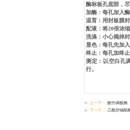
酶标板孔底部，
加酶：每孔加入酶标
温育：用封板膜封
配液：将20倍浓
洗涤：小心揭掉封
显色：每孔先加入显
终止：每孔加终止
测定：以空白孔调
行。
上一个：
酸性磷酸酶（AC
下一个：
乙酰胆碱酯酶（A