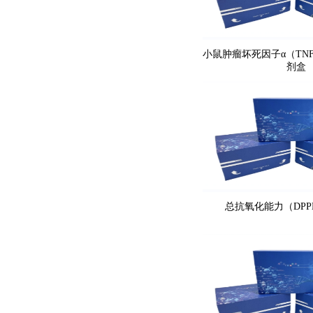
小鼠肿瘤坏死因子α（TNF-
剂盒
总抗氧化能力（DP