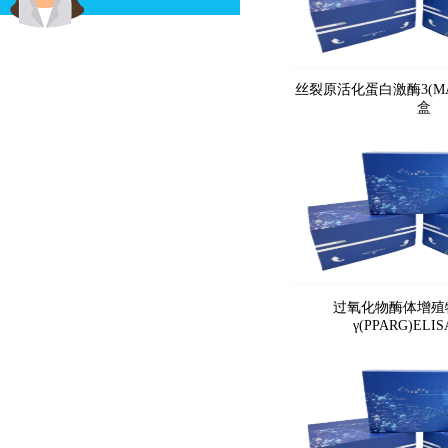
丝裂原活化蛋白激酶3(MAP
盒
过氧化物酶体增殖
γ(PPARG)EL