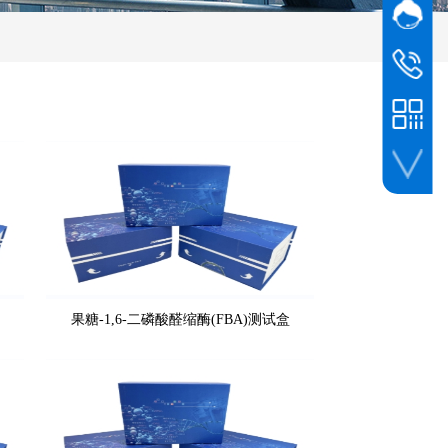
网站客
在线
电话客服
400-075
手机扫一扫
果糖-1,6-二磷酸醛缩酶(FBA)测试盒