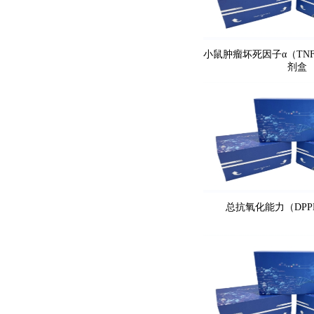
小鼠肿瘤坏死因子α（TNF-
剂盒
总抗氧化能力（DP