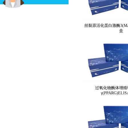
丝裂原活化蛋白激酶3(MAP
盒
过氧化物酶体增殖
γ(PPARG)EL