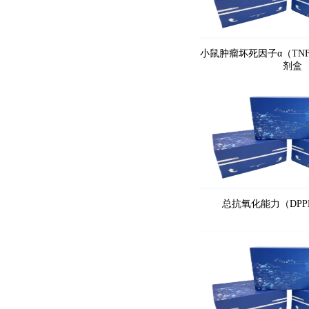
小鼠肿瘤坏死因子α（TNF-
剂盒
总抗氧化能力（DP