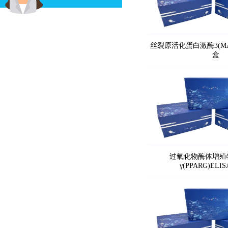
丝裂原活化蛋白激酶3(MAP
盒
过氧化物酶体增殖
γ(PPARG)EL