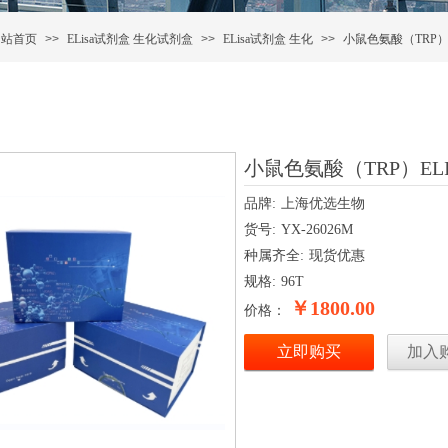
网站首页
>>
ELisa试剂盒
生化试剂盒
>>
ELisa试剂盒
生化
>>
小鼠色氨酸（TRP）
小鼠色氨酸（TRP）EL
品牌:
上海优选生物
货号:
YX-26026M
种属齐全:
现货优惠
规格:
96T
￥1800.00
价格：
立即购买
加入