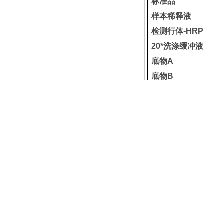
标准品
样本稀释液
检测行体
-HRP
20*
洗涤缓冲液
底物
A
底物
B
终止液
封板膜
说明书
自封袋
试剂的准备
20×洗涤缓冲液的稀
洗板方法
1.
手工洗板：甩尽孔
自动洗板机：每孔注